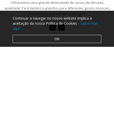
Oferecemos uma grande diversidade de cursos de elevada
qualidade. Para miúdos e graúdos, para diferentes gostos musicais,
em qualquer grau de aprendizagem.
Continuar a navegar no nosso website implica a
aceitação da nossa Política de Cookies -
Saiba mais
aqui
OK