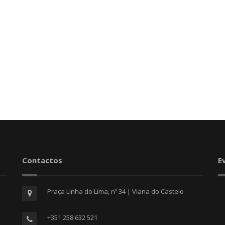
Contactos
E
Praça Linha do Lima, nº 34 | Viana do Castelo
+351 258 632 521